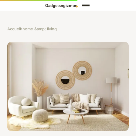
Accueil
›
home &amp; living